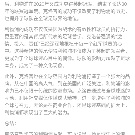
后，利物浦在2020年又成功夺得英超冠军，结束了长达30
年的联赛冠军荒。克洛普的成功不仅改变了利物浦的历史，
也提升了球队在全球足球界的地位。
利物浦的成功不仅仅是因为战术的有效性和球员的执行力，
更重要的是其背后所代表的足球哲学。克洛普强调的“激
情、投入、责任”已经深深地根植于每一个红军球员的心
中。这种精神的传承使得利物浦不仅成为了英超的领军者，
更成为了全球球迷心目中的偶像。球队的影响力超越了足球
本身，成为了一种文化现象。
此外，克洛普也在全球范围内为利物浦打造了一个强大的品
牌。从在中国的高人气，到在美国的广泛关注，利物浦的影
响力已不仅限于传统的欧洲市场。克洛普通过与全球球迷的
互动、利用社交媒体传播球队精神，进一步增强了利物浦的
全球号召力。无论是在商业合作，还是球迷基础的扩大上，
利物浦都表现出了巨大的潜力。
总结：
克洛普哲学下的利物浦崛起，可以说是一场足球史上的传