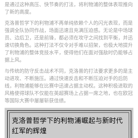
是通过这种高压、快节奏的打法，将利物浦的整体表现推向
了新的高度。
克洛普哲学下的利物浦不再单纯依赖个人的闪光表现，而是
强调全队协同作战，场面迅速且充满压迫感。无论是中场球
员、边后卫，还是前锋，都必须在攻守之间找到平衡，并迅
速切换角色。这种打法不仅令对手难以招架，也极大地提升
了利物浦的整体竞技水平，使得他们在面对强敌时仍能够占
据上风。
与传统的防守反击战术不同，克洛普的打法要求更多的是主
动进攻、不断施压。通过快速反击和不断压迫对手的后防
线，利物浦能够在比赛中迅速占据主动权。这种积极进取的
风格使得球队不仅能在英超赛场上占据一席之地，也在欧冠
等国际大赛中屡屡斩获佳绩。