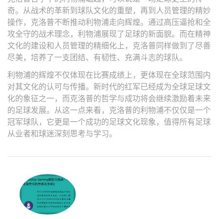
奇。从战术的革新到球队文化的重塑，再到人员管理的精妙
操作，克洛普不断推动利物浦走向辉煌。通过高压逼抢和全
攻全守的战术理念，利物浦展现了足球的新面貌。而在精神
文化的建设和人员管理的精细化上，克洛普同样做到了尽善
尽美，培养了一支团结、有韧性、充满斗志的球队。
利物浦的辉煌不仅体现在比赛成绩上，更体现在全球范围内
对其文化的认可与传播。新时代的红军已经成为全球足球文
化的象征之一，而克洛普的哲学与成功将会继续激励着未来
的足球发展。从这一点来看，克洛普的利物浦不仅仅是一个
冠军球队，它更是一个成功的足球文化现象，值得所有足球
从业者和球迷深刻思考与学习。