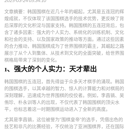
2025-03-24 05:34:10
文章摘要：韩国围棋在近几十年的崛起，尤其是五连冠的辉
煌成就，不仅体现了该国围棋选手的技术优势，更反映了背
后深厚的文化积淀与国家支持。韩国围棋的五连冠背后，包
含了诸多因素：强大的个人实力、系统化的训练机制、文化
和社会的支持、以及国家政策的推动等方面。通过这些因素
的合力推动，韩国围棋成为了世界围棋的霸主，其崛起之路
展示了从个人到集体、从技术到文化的全面突破，给世界围
棋格局带来了深刻的变化。
1、强大的个人实力：天才辈出
韩国围棋的五连冠，首先得益于众多天才棋手的涌现。韩国
的围棋选手，以其卓越的智力、惊人的计算能力和对棋局的
深刻理解，迅速成为世界围棋的佼佼者。例如，李昌镐、吴
侑珍、朴永训等人的出现，不仅代表了韩国围棋的顶尖水
平，也标志着这一时期围棋运动进入了全新的高度。
尤其是李昌镐，这位被誉为“围棋皇帝”的选手，凭借出色的
技艺和非凡的比赛经验，不仅统治了亚洲围棋界，还在国际