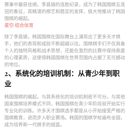
赛事中屡获佳绩。李昌镐的连胜纪录，成为了韩国围棋五连
冠的象征，其精湛的棋艺和稳定的发挥，极大地推动了韩国
围棋的崛起。
星空·综合体育
除了李昌镐，韩国围棋在国际舞台上涌现出了更多天才棋
手，他们的表现和成就不断超越以往。围棋棋手们不仅具备
个人的独特风格和战术思想，还能在激烈的比赛中保持高度
的心理素质，这使得韩国围棋在世界范围内占据了无可撼动
的地位。
2、系统化的培训机制：从青少年到职
业
韩国围棋的崛起，与其系统化的培训机制密不可分。与其他
国家围棋培养模式不同，韩国围棋在青少年阶段就开始实行
专业化的训练。许多天才围棋选手都是从小开始接受严格的
围棋教育，进而步入职业赛场。韩国的围棋学校遍布全国，
成为培养新一代棋手的摇篮。