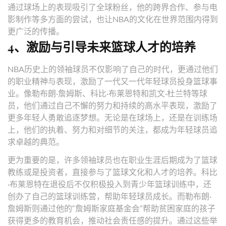
通过球场上的表现吸引了全球粉丝，他的跨界合作、参与电
影制作等多方面的尝试，也让NBA的文化在世界范围内得到
更广泛的传播。
4、激励与引导未来篮球人才的培养
NBA历史上的领袖球员不仅影响了自己的时代，更通过他们
的职业精神与表现，激励了一代又一代年轻球员投身篮球事
业。像勒布朗·詹姆斯、科比·布莱恩特和凯文·杜兰特等球
员，他们通过自己不懈的努力和持续的高水平表现，激励了
更多年轻人勇敢追逐梦想。无论是在球场上，还是在训练场
上，他们的执着、努力和对细节的关注，都成为年轻球员追
求卓越的典范。
更为重要的是，许多领袖球员也在职业生涯后期成为了篮球
教练或是投资者，直接参与了篮球文化和人才的培养。科比
·布莱恩特在退役后不仅积极投入到青少年篮球训练中，还
创办了自己的篮球训练营，帮助年轻球员成长。而勒布朗·
詹姆斯则通过他的“詹姆斯家庭基金会”帮助贫困家庭的孩子
获得更多的教育机会，推动社会责任感的提升。通过这些举