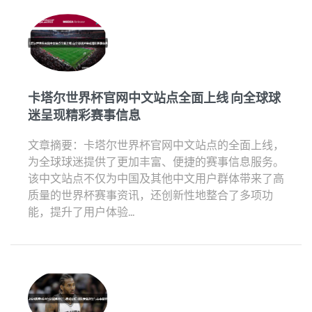
卡塔尔世界杯官网中文站点全面上线 向全球球
迷呈现精彩赛事信息
文章摘要：卡塔尔世界杯官网中文站点的全面上线，
为全球球迷提供了更加丰富、便捷的赛事信息服务。
该中文站点不仅为中国及其他中文用户群体带来了高
质量的世界杯赛事资讯，还创新性地整合了多项功
能，提升了用户体验...