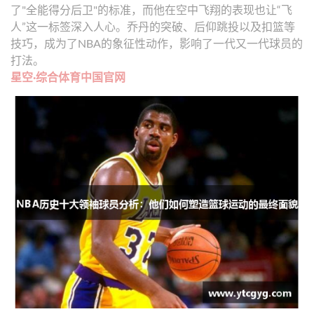
了"全能得分后卫"的标准，而他在空中飞翔的表现也让“飞
人”这一标签深入人心。乔丹的突破、后仰跳投以及扣篮等
技巧，成为了NBA的象征性动作，影响了一代又一代球员的
打法。
星空·综合体育中国官网