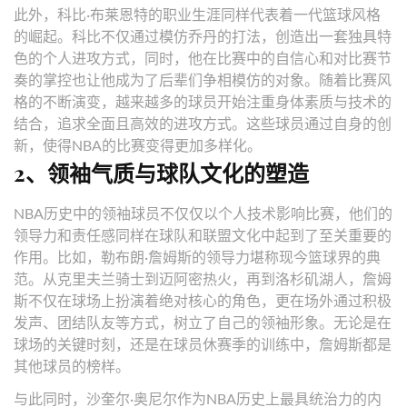
此外，科比·布莱恩特的职业生涯同样代表着一代篮球风格
的崛起。科比不仅通过模仿乔丹的打法，创造出一套独具特
色的个人进攻方式，同时，他在比赛中的自信心和对比赛节
奏的掌控也让他成为了后辈们争相模仿的对象。随着比赛风
格的不断演变，越来越多的球员开始注重身体素质与技术的
结合，追求全面且高效的进攻方式。这些球员通过自身的创
新，使得NBA的比赛变得更加多样化。
2、领袖气质与球队文化的塑造
NBA历史中的领袖球员不仅仅以个人技术影响比赛，他们的
领导力和责任感同样在球队和联盟文化中起到了至关重要的
作用。比如，勒布朗·詹姆斯的领导力堪称现今篮球界的典
范。从克里夫兰骑士到迈阿密热火，再到洛杉矶湖人，詹姆
斯不仅在球场上扮演着绝对核心的角色，更在场外通过积极
发声、团结队友等方式，树立了自己的领袖形象。无论是在
球场的关键时刻，还是在球员休赛季的训练中，詹姆斯都是
其他球员的榜样。
与此同时，沙奎尔·奥尼尔作为NBA历史上最具统治力的内