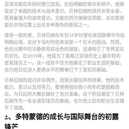
足球天赋在年轻时便已显现，在伯明翰的青训系统中，他展
现出了卓越的技术与战术意识。贝林厄姆的球风非常全面，
既具备强大的进攻意识，又能在防守端做出贡献，这也是他
能在中场位置上出任多种角色的原因之一。
值得一提的是，贝林厄姆在年仅16岁时便在英冠联赛中为伯
明翰出场，这对于当时的他来说是一个巨大的挑战。然而，
他在比赛中的冷静表现和出色的球技，迅速吸引了世界足坛
的目光。在2019年，他成为了英格兰足球历史上最年轻的
首发球员之一。这一成就不仅为他奠定了职业生涯的基础，
也为他日后进入更高水平的赛事打下了坚实的基础。
贝林厄姆的成功并非偶然，而是长期培养的结果。他的技术
能力、意识以及领导力，都使得他在很小的年纪便脱颖而
出，为日后的大舞台做好了充分准备。这个阶段奠定了贝林
厄姆作为一名全面型球员的基础，也为他之后的职业生涯铺
平了道路。
2、多特蒙德的成长与国际舞台的初露
锋芒