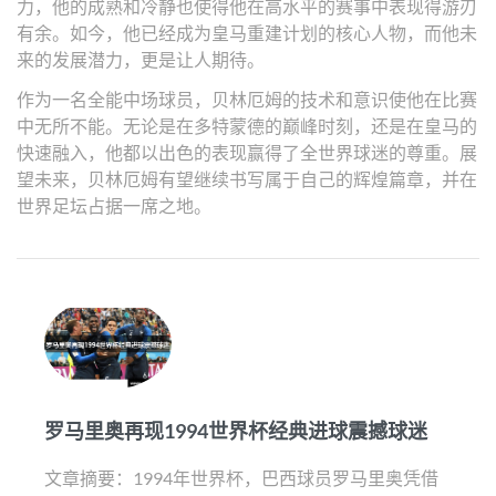
力，他的成熟和冷静也使得他在高水平的赛事中表现得游刃
有余。如今，他已经成为皇马重建计划的核心人物，而他未
来的发展潜力，更是让人期待。
作为一名全能中场球员，贝林厄姆的技术和意识使他在比赛
中无所不能。无论是在多特蒙德的巅峰时刻，还是在皇马的
快速融入，他都以出色的表现赢得了全世界球迷的尊重。展
望未来，贝林厄姆有望继续书写属于自己的辉煌篇章，并在
世界足坛占据一席之地。
罗马里奥再现1994世界杯经典进球震撼球迷
文章摘要：1994年世界杯，巴西球员罗马里奥凭借