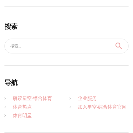
搜索
搜索...
导航
解读星空·综合体育
企业服务
体育热点
加入星空·综合体育官网
体育明星