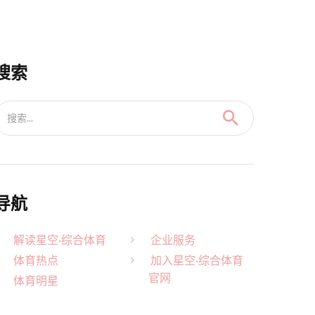
搜索
搜索...
导航
解读星空·综合体育
企业服务
体育热点
加入星空·综合体育
官网
体育明星