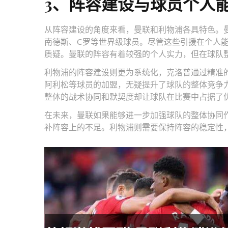
3、阵容建设与球员个人
从阵容建设的角度来看，曼联和利物浦各具特色。
南德斯、C罗等世界级球员。尽管这些引援在个人
质疑。曼联的阵容有着较强的个人实力，但在球队
利物浦的阵容建设则更为系统化，克洛普通过精准
阿利松等球员的加盟，无疑提升了球队的整体竞争
整体的战术协同和默契度却让球队在比赛中占据了
在未来，曼联如果能够进一步加强球队的整体协同
补阵容上的不足。利物浦则需要保持阵容的稳定性