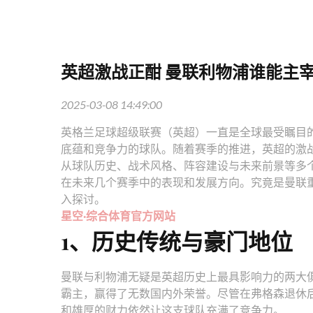
英超激战正酣 曼联利物浦谁能主
2025-03-08 14:49:00
英格兰足球超级联赛（英超）一直是全球最受瞩目
底蕴和竞争力的球队。随着赛季的推进，英超的激
从球队历史、战术风格、阵容建设与未来前景等多
在未来几个赛季中的表现和发展方向。究竟是曼联
入探讨。
星空·综合体育官方网站
1、历史传统与豪门地位
曼联与利物浦无疑是英超历史上最具影响力的两大
霸主，赢得了无数国内外荣誉。尽管在弗格森退休
和雄厚的财力依然让这支球队充满了竞争力。