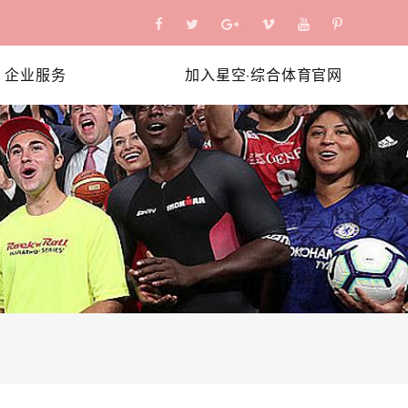
企业服务
加入星空·综合体育官网