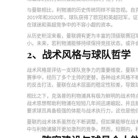
与曼联相比，利物浦的历史传统同样不容忽视。自
2019年和2020年，球队获得了欧冠和英超冠军
在球迷和英超竞争中的不容小觑的资本。
从历史积淀来看，曼联拥有更为丰富的顶级联赛冠
小。未来，若利物浦能够持续保持竞技状态，或许
2、战术风格与球队哲学
战术风格是评估一支球队竞争力的重要维度，曼联
赛季中，经历了多个主帅的更替，各种战术风格不
的反击打法，曼联在战术层面的稳定性较差，导致
相比之下，克洛普的利物浦具有极为鲜明的战术特
战术思想帮助利物浦在短短几年间迅速崛起，并且能
要求球员具备极强的体能与战术执行力，这也是他
曼联的战术体系虽然在不断调整，但如果能够在战
中与利物浦展开更加激烈的竞争。然而，短期内，