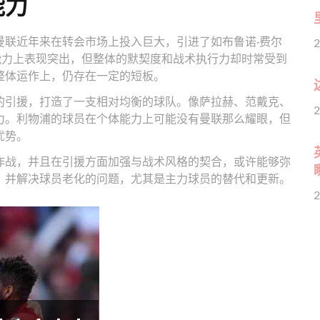
能力
曼联近年来在转会市场上投入巨大，引进了如布鲁诺·费尔
2
能力上表现突出，但整体的默契度和战术执行力却时常受到
整体运作上，仍存在一定的短板。
的引援，打造了一支相对均衡的球队。像萨拉赫、范戴克、
2
力。利物浦的球员在个体能力上可能没有曼联那么耀眼，但
优势。
作战，并且在引援方面加强与战术风格的契合，或许能够弥
，并解决球员老化的问题，尤其是主力球员的替代和更新。
2