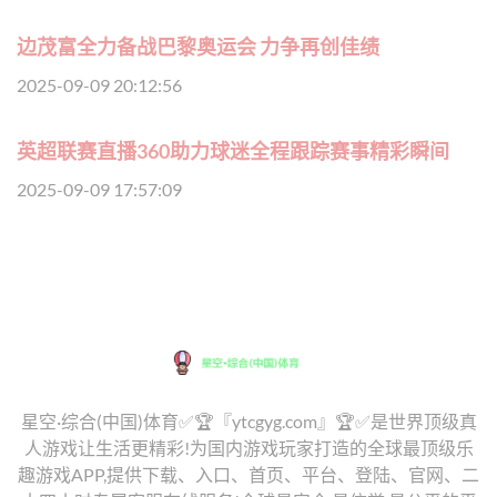
边茂富全力备战巴黎奥运会 力争再创佳绩
2025-09-09 20:12:56
英超联赛直播360助力球迷全程跟踪赛事精彩瞬间
2025-09-09 17:57:09
星空·综合(中国)体育✅🏆『ytcgyg.com』🏆✅是世界顶级真
人游戏让生活更精彩!为国内游戏玩家打造的全球最顶级乐
趣游戏APP,提供下载、入口、首页、平台、登陆、官网、二