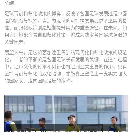
总结：
足球青训和归化政策的博弈，反映了各国足球发展过程中面
临的挑战与抉择。青训为足球的可持续发展提供了坚实的基
础，而归化政策则是短期提升实力的重要途径。在未来，如
何合理地融合青训和归化政策，将成为决定各国足球强弱的
关键因素。
展望未来，足坛将更加注重青训的现代化和归化政策的规范
化，二者的平衡将是各国足球长远发展的关键。在这个过程
中，足球文化的传承和创新也将起到至关重要的作用。只有
坚持青训与归化的双轮驱动，才能真正塑造出一支实力强大
的国家队，走向国际足坛的巅峰。