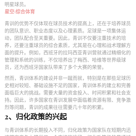
明星球员。
星空·综合体育
青训的优势不仅体现在球员技术的提高上，还在于培养球员
的团队意识、职业态度以及心理素质。足球是一项集体运
动，团队配合至关重要。因此，青训不仅要注重技术的培
养，还要注重球员的综合素质，尤其是在心理和战术理解方
面的提升。例如，西班牙的拉玛西亚青训营就通过精细化的
管理和系统的训练，不仅培养出了梅西、哈维等世界级球
员，还为西班牙国家队带来了多个大赛的荣誉。
然而，青训体系的建设并非一蹴而就，特别是在那些足球历
史相对较短、基础设施不足的国家，青训体系的建立和完善
面临巨大的挑战。需要大量的资金投入、时间积累和社会支
持。因此，许多国家在青训发展中面临着资源有限、竞争激
烈等问题，青训的成果往往需要几十年的积累。
2、归化政策的兴起
与青训体系的长期投入不同，归化政策为国家队在短期内迅