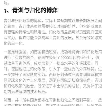
响。
3、青训与归化的博弈
青训与归化政策的博弈，实际上是短期效益与长期发展之间
的较量。青训体系虽然需要较长时间的培养，但它的成果具
有更强的持续性和稳定性。归化政策虽然可以迅速提升国家
队实力，但它可能会影响本土青训的发展，甚至导致足球文
化的单一化。
一些足球强国，如德国和西班牙，成功地将青训和归化政策
进行了有效的融合。德国在经历了2000年代的低谷后，通
过改革青训体系，成功培养了一批高水平的年轻球员。同
时，德国也通过归化政策，引入了一些优秀的外籍球员，进
一步提升了国家队的实力。西班牙则通过完善青训体系和提
倡足球文化的本土化发展，逐渐在国际足坛崭露头角。青训
和归化政策的融合，既保证了本土球员的成长，又弥补了短
期内无法解决的技术短板。
然而，并非所有国家都能在青训和归化之间找到平衡。一些
国家过度依赖归化球员，忽视了本土青训的建设，导致了长