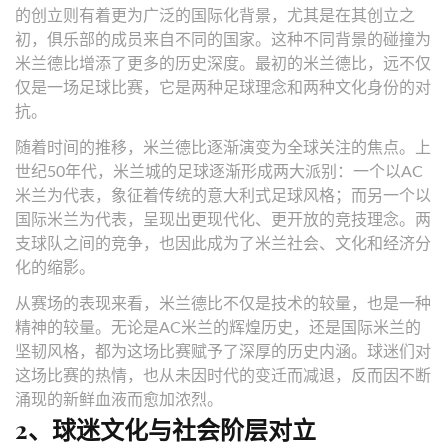
的创立则有着更为广泛的国际化背景，尤其是在其创立之
初，俱乐部的成员来自不同的国家。这种不同背景的碰撞为
米兰德比增添了更多的历史深度。最初的米兰德比，远不仅
仅是一场足球比赛，它是两种足球理念和两种文化身份的对
抗。
随着时间的推移，米兰德比逐渐演变为全球关注的焦点。上
世纪50年代，米兰城的足球逐渐形成两大派别：一个以AC
米兰为代表，象征着传统的意大利式足球风格；而另一个以
国际米兰为代表，呈现出更现代化、更开放的竞技理念。两
支球队之间的竞争，也因此成为了米兰社会、文化和经济分
化的缩影。
从赛场的表现来看，米兰德比不仅是技术的较量，也是一种
精神的较量。无论是AC米兰的辉煌历史，还是国际米兰的
坚韧风格，都为这场比赛赋予了深厚的历史内涵。球迷们对
这场比赛的热情，也从未因时代的变迁而减退，反而因不断
涌现的新鲜血液而愈加浓烈。
2、球迷文化与社会阶层对立