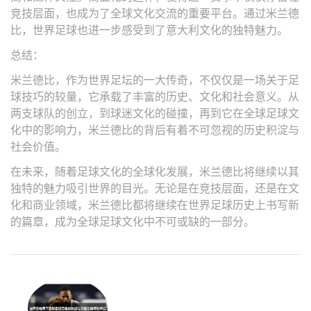
竞技层面，也成为了全球文化交流的重要平台。通过米兰德
比，世界足球也进一步感受到了意大利文化的独特魅力。
总结：
米兰德比，作为世界足坛的一大传奇，不仅仅是一场关于足
球技巧的较量，它承载了丰富的历史、文化和社会意义。从
两支球队的创立，到球迷文化的碰撞，再到它在全球足球文
化中的影响力，米兰德比的背后有着不可忽视的历史积淀与
社会价值。
在未来，随着足球文化的全球化发展，米兰德比将继续以其
独特的魅力吸引世界的目光。无论是在竞技层面，还是在文
化和商业领域，米兰德比都将继续在世界足球历史上书写新
的篇章，成为全球足球文化中不可或缺的一部分。