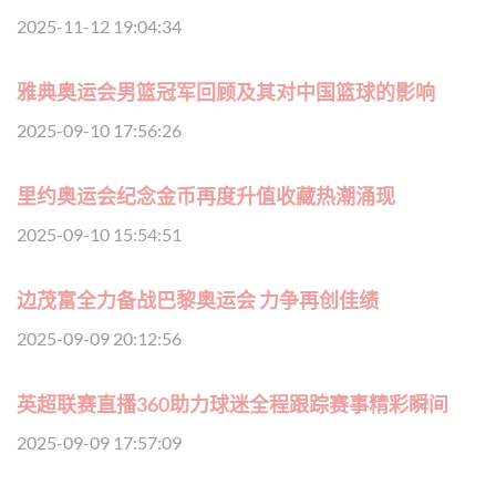
2025-11-12 19:04:34
雅典奥运会男篮冠军回顾及其对中国篮球的影响
2025-09-10 17:56:26
里约奥运会纪念金币再度升值收藏热潮涌现
2025-09-10 15:54:51
边茂富全力备战巴黎奥运会 力争再创佳绩
2025-09-09 20:12:56
英超联赛直播360助力球迷全程跟踪赛事精彩瞬间
2025-09-09 17:57:09