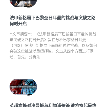
法甲新格局下巴黎圣日耳曼的挑战与突破之路
何时开启
**文章摘要**： 《法甲新格局下巴黎圣日耳曼的挑战
与突破之路何时开启》旨在分析巴黎圣日耳曼
（PSG）在法甲新格局下面临的种种挑战，以及如何
突破这些挑战以重塑辉煌。文章从四个方面进行阐
述：首先，分析法...
英超巅峰对决曼城与利物浦争锋 谁将捧起最终