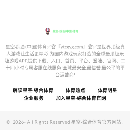
星空·综合(中国)体育✅🏆『ytcgyg.com』🏆✅是世界顶级真
人游戏让生活更精彩!为国内游戏玩家打造的全球最顶级乐
趣游戏APP,提供下载、入口、首页、平台、登陆、官网、二
十四小时专属客服在线服务!全球最安全,最信誉,最公平的平
台运营商!
解读星空·综合体育
体育热点
体育明星
企业服务
加入星空·综合体育官网
©
2026
- All Rights Reserved
星空·综合体育官方网站
.