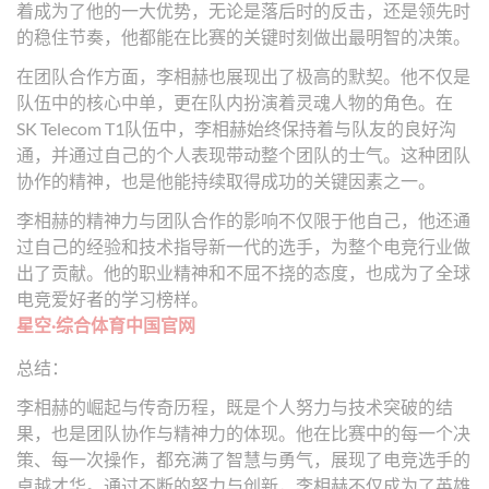
着成为了他的一大优势，无论是落后时的反击，还是领先时
的稳住节奏，他都能在比赛的关键时刻做出最明智的决策。
在团队合作方面，李相赫也展现出了极高的默契。他不仅是
队伍中的核心中单，更在队内扮演着灵魂人物的角色。在
SK Telecom T1队伍中，李相赫始终保持着与队友的良好沟
通，并通过自己的个人表现带动整个团队的士气。这种团队
协作的精神，也是他能持续取得成功的关键因素之一。
李相赫的精神力与团队合作的影响不仅限于他自己，他还通
过自己的经验和技术指导新一代的选手，为整个电竞行业做
出了贡献。他的职业精神和不屈不挠的态度，也成为了全球
电竞爱好者的学习榜样。
星空·综合体育中国官网
总结：
李相赫的崛起与传奇历程，既是个人努力与技术突破的结
果，也是团队协作与精神力的体现。他在比赛中的每一个决
策、每一次操作，都充满了智慧与勇气，展现了电竞选手的
卓越才华。通过不断的努力与创新，李相赫不仅成为了英雄